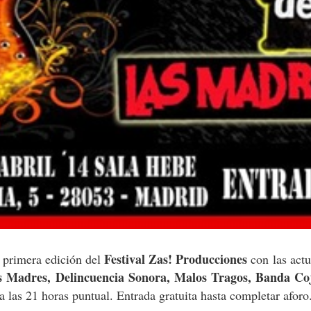
Festival Zas! Producciones
a primera edición del
con las act
s Madres, Delincuencia Sonora, Malos Tragos, Banda Co
a las 21 horas puntual. Entrada gratuita hasta completar afor