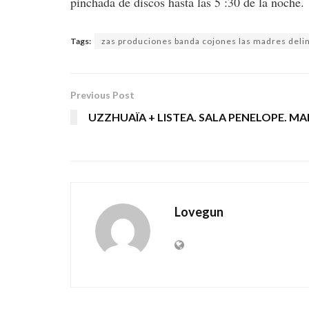
pinchada de discos hasta las 5 :30 de la noche.
Tags:
zas produciones banda cojones las madres deli
Previous Post
UZZHUAÏA + LISTEA. SALA PENELOPE. MA
Lovegun