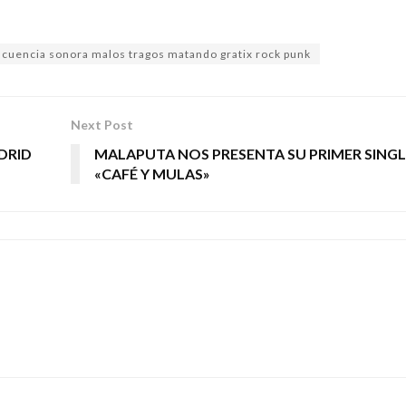
ncuencia sonora malos tragos matando gratix rock punk
Next Post
DRID
MALAPUTA NOS PRESENTA SU PRIMER SINGL
«CAFÉ Y MULAS»