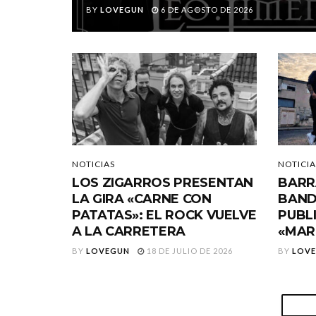
BY
LOVEGUN
6 DE AGOSTO DE 2026
NOTICIAS
NOTICIA
LOS ZIGARROS PRESENTAN
BARR
LA GIRA «CARNE CON
BAND
PATATAS»: EL ROCK VUELVE
PUBL
A LA CARRETERA
«MAR
BY
LOVEGUN
18 DE JULIO DE 2026
BY
LOV