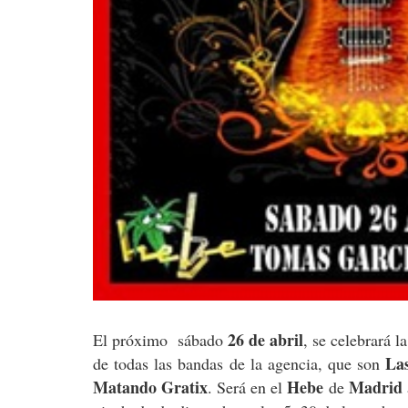
26 de abril
El próximo sábado
, se celebrará l
La
de todas las bandas de la agencia, que son
Matando Gratix
Hebe
Madrid
. Será en el
de