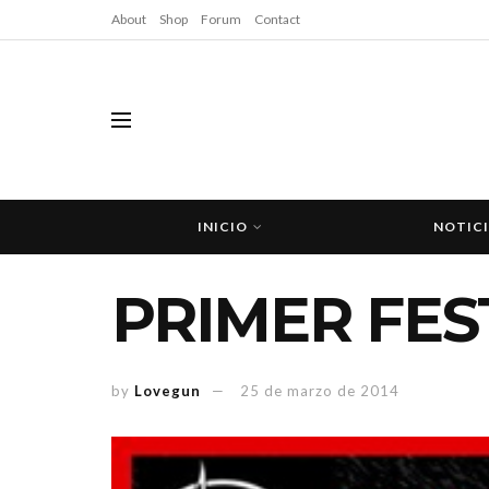
About
Shop
Forum
Contact
INICIO
NOTIC
PRIMER FES
by
Lovegun
25 de marzo de 2014