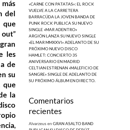
n más
«CARNE CON PATATAS»: EL ROCK
VUELVE A LA CARRETERA
n del
BARRACÜDA LA JOVEN BANDA DE
, que
PUNK ROCK PUBLICA SU NUEVO
SINGLE «MAR ADENTRO»
 out”
ARGIÓN LANZA SU NUEVO SINGLE
 gran
«EL MAR MMXXVI» ADELANTO DE SU
PRÓXIMO NUEVO DISCO
e les
HAMLET: CONCIERTO 35
ANIVERSARIO EN MADRID
da de
CELTIAN ESTRENAN «MALEFICIO DE
en su
SANGRE» SINGLE DE ADELANTO DE
SU PRÓXIMO ÁLBUM EN DIRECTO.
, que
de la
Comentarios
disco
recientes
ropio
ncia,
Alvarzeus
en
GRAN ASALTO BAND
PUBLICAN SU DISCO DE DEBÚT