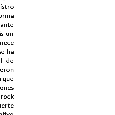
istro
forma
lante
ás un
nece
se ha
il de
eron
n que
iones
 rock
uerte
ativo