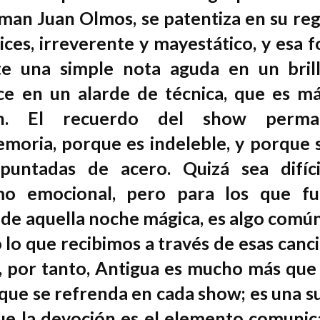
tman Juan Olmos, se patentiza en su reg
ices, irreverente y mayestático, y esa 
e una simple nota aguda en un bril
rce en un alarde de técnica, que es m
ón. El recuerdo del show perma
oria, porque es indeleble, y porque 
puntadas de acero. Quizá sea difíc
mo emocional, pero para los que fu
, de aquella noche mágica, es algo comú
 lo que recibimos a través de esas canc
 por tanto, Antigua es mucho más que
 que se refrenda en cada show; es una s
que la devoción es el elemento comunic