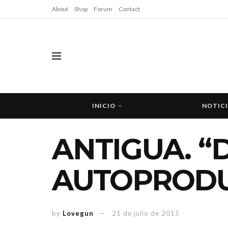
About
Shop
Forum
Contact
INICIO
NOTIC
ANTIGUA. “D
AUTOPROD
by
Lovegun
21 de julio de 2015