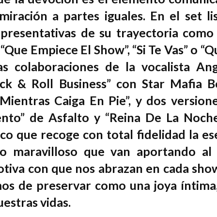
iración a partes iguales. En el set li
epresentativas de su trayectoria como
 “Que Empiece El Show”, “Si Te Vas” o “Q
s colaboraciones de la vocalista Ang
ck & Roll Business” con Star Mafia B
Mientras Caiga En Pie”, y dos version
nto” de Asfalto y “Reina De La Noch
co que recoge con total fidelidad la es
do maravilloso que van aportando al
motiva con que nos abrazan en cada sho
os de preservar como una joya íntima
estras vidas.