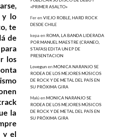
arse,
«PRIMER ASALTO»
 y lo
Fer
en
VIEJO ROBLE, HARD ROCK
DESDE CHILE
o, te
kepa
en
ROMA, LA BANDA LIDERADA
lá de
POR MANUEL MAESTRE (CRANEO,
 para
STAFAS) EDITA UN EP DE
PRESENTACION
r los
Lovegun
en
MONICA NARANJO SE
onta
RODEA DE LOS MEJORES MÚSICOS
cismo
DE ROCK Y DE METAL DEL PAÍS EN
SU PRÓXIMA GIRA
ponen
Malú
en
MONICA NARANJO SE
track
RODEA DE LOS MEJORES MÚSICOS
ue la
DE ROCK Y DE METAL DEL PAÍS EN
SU PRÓXIMA GIRA
empre
 y el