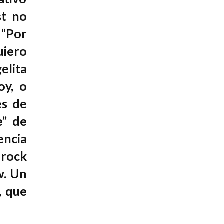
st no
 “Por
uiero
elita
oy, o
es de
e” de
encia
 rock
w. Un
, que