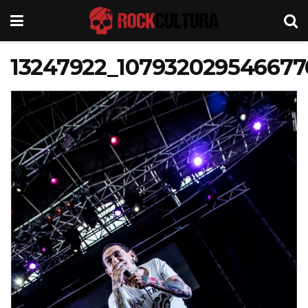
13247922_107932029546677