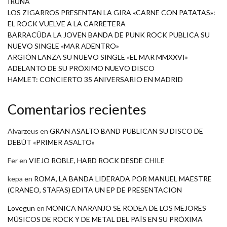
IRUÑA
LOS ZIGARROS PRESENTAN LA GIRA «CARNE CON PATATAS»:
EL ROCK VUELVE A LA CARRETERA
BARRACÜDA LA JOVEN BANDA DE PUNK ROCK PUBLICA SU
NUEVO SINGLE «MAR ADENTRO»
ARGIÓN LANZA SU NUEVO SINGLE «EL MAR MMXXVI»
ADELANTO DE SU PRÓXIMO NUEVO DISCO
HAMLET: CONCIERTO 35 ANIVERSARIO EN MADRID
Comentarios recientes
Alvarzeus
en
GRAN ASALTO BAND PUBLICAN SU DISCO DE
DEBÚT «PRIMER ASALTO»
Fer
en
VIEJO ROBLE, HARD ROCK DESDE CHILE
kepa
en
ROMA, LA BANDA LIDERADA POR MANUEL MAESTRE
(CRANEO, STAFAS) EDITA UN EP DE PRESENTACION
Lovegun
en
MONICA NARANJO SE RODEA DE LOS MEJORES
MÚSICOS DE ROCK Y DE METAL DEL PAÍS EN SU PRÓXIMA