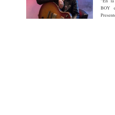
“En la
BOY e
Present