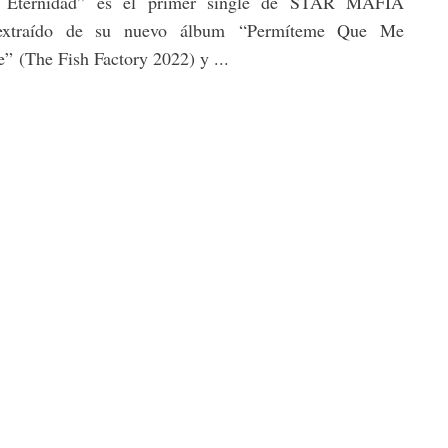
 Eternidad” es el primer single de STAR MAFIA
xtraído de su nuevo álbum “Permíteme Que Me
e” (The Fish Factory 2022) y ...