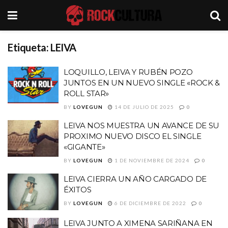
Etiqueta:
LEIVA
LOQUILLO, LEIVA Y RUBÉN POZO
JUNTOS EN UN NUEVO SINGLE «ROCK &
ROLL STAR»
BY
LOVEGUN
14 DE JULIO DE 2025
0
LEIVA NOS MUESTRA UN AVANCE DE SU
PROXIMO NUEVO DISCO EL SINGLE
«GIGANTE»
BY
LOVEGUN
1 DE NOVIEMBRE DE 2024
0
LEIVA CIERRA UN AÑO CARGADO DE
ÉXITOS
BY
LOVEGUN
6 DE DICIEMBRE DE 2022
0
LEIVA JUNTO A XIMENA SARIÑANA EN