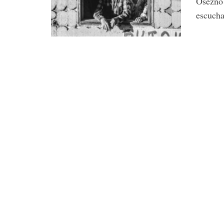
Osezno 
escucha