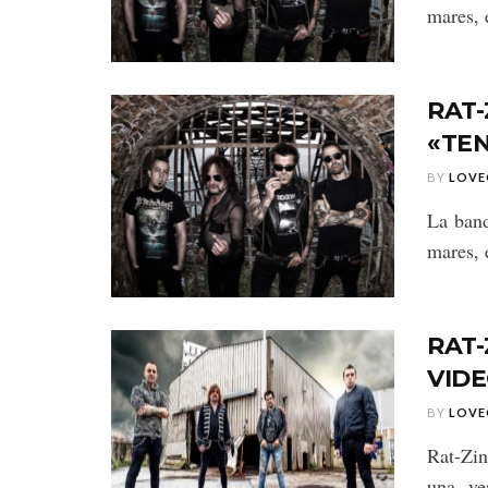
mares, 
RAT-
«TE
BY
LOVE
La band
mares, 
RAT-
VIDE
BY
LOVE
Rat-Zin
una ve