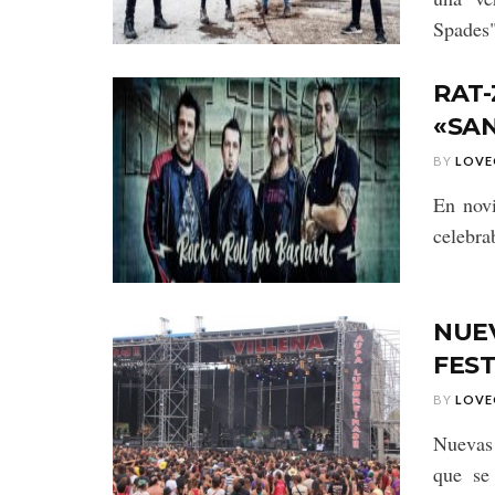
Spades"
RAT-
«SA
BY
LOVE
En novi
celebra
NUE
FEST
BY
LOVE
Nuevas 
que se