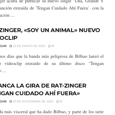
ger acaba de publicar su nuevo single "Una, Grande Y
canción extraída de 'Tengan Cuidado Ahí Fuera' con la
ación ...
ZINGER, «SOY UN ANIMAL» NUEVO
OCLIP
GUN
25 DE ENERO DE 2022
0
os días que la banda más peligrosa de Bilbao lanzó el
o videoclip extraído de su último disco "Tengan
 ...
NCA LA GIRA DE RAT-ZINGER
NGAN CUIDADO AHÍ FUERA»
GUN
25 DE NOVIEMBRE DE 2021
0
a más visceral que ha dado Bilbao, y parte de los siete