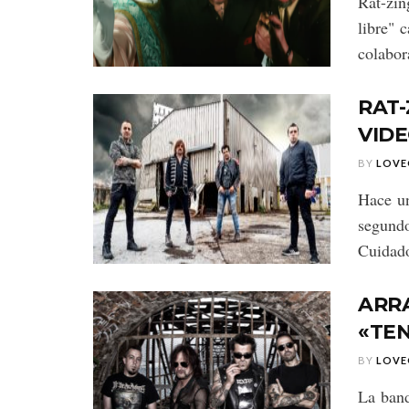
Rat-zin
libre" 
colabor
RAT-
VIDE
BY
LOVE
Hace un
segund
Cuidado
ARRA
«TE
BY
LOVE
La band