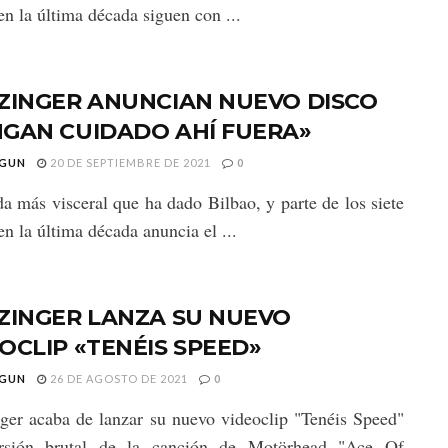
en la última década siguen con ...
ZINGER ANUNCIAN NUEVO DISCO
NGAN CUIDADO AHÍ FUERA»
GUN
20 DE SEPTIEMBRE DE 2021
0
a más visceral que ha dado Bilbao, y parte de los siete
en la última década anuncia el ...
ZINGER LANZA SU NUEVO
OCLIP «TENÉIS SPEED»
GUN
26 DE AGOSTO DE 2021
0
ger acaba de lanzar su nuevo videoclip "Tenéis Speed"
rsión brutal de la canción de Motörhead "Ace Of