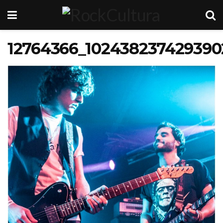
12764366_102438237429390