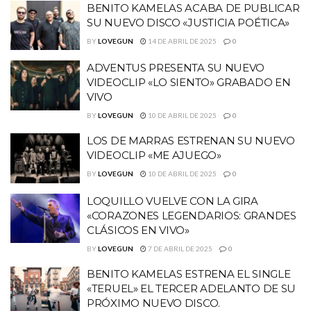
BENITO KAMELAS ACABA DE PUBLICAR
SU NUEVO DISCO «JUSTICIA POÉTICA»
BY
LOVEGUN
14 DE ABRIL DE 2025
0
ADVENTUS PRESENTA SU NUEVO
VIDEOCLIP «LO SIENTO» GRABADO EN
VIVO
BY
LOVEGUN
10 DE ABRIL DE 2025
0
LOS DE MARRAS ESTRENAN SU NUEVO
VIDEOCLIP «ME AJUEGO»
BY
LOVEGUN
10 DE ABRIL DE 2025
0
LOQUILLO VUELVE CON LA GIRA
«CORAZONES LEGENDARIOS: GRANDES
CLÁSICOS EN VIVO»
BY
LOVEGUN
7 DE ABRIL DE 2025
0
BENITO KAMELAS ESTRENA EL SINGLE
«TERUEL» EL TERCER ADELANTO DE SU
PRÓXIMO NUEVO DISCO.