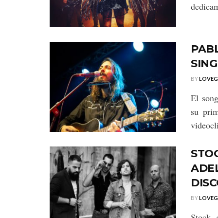
dedicam
PABL
SING
BY
LOVE
El son
su prim
videocl
STO
ADE
DIS
BY
LOVE
Stock, 