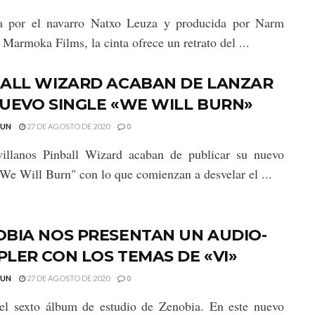
da por el navarro Natxo Leuza y producida por Narm
 Marmoka Films, la cinta ofrece un retrato del ...
BALL WIZARD ACABAN DE LANZAR
UEVO SINGLE «WE WILL BURN»
GUN
27 DE AGOSTO DE 2020
0
villanos Pinball Wizard acaban de publicar su nuevo
"We Will Burn" con lo que comienzan a desvelar el ...
OBIA NOS PRESENTAN UN AUDIO-
LER CON LOS TEMAS DE «VI»
GUN
27 DE AGOSTO DE 2020
0
 el sexto álbum de estudio de Zenobia. En este nuevo