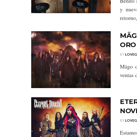
Benito 
y nuev
retorno,
MÄGO
ORO 
BY
LOVE
Mägo d
ventas 
ETE
NOV
BY
LOVE
Estamo