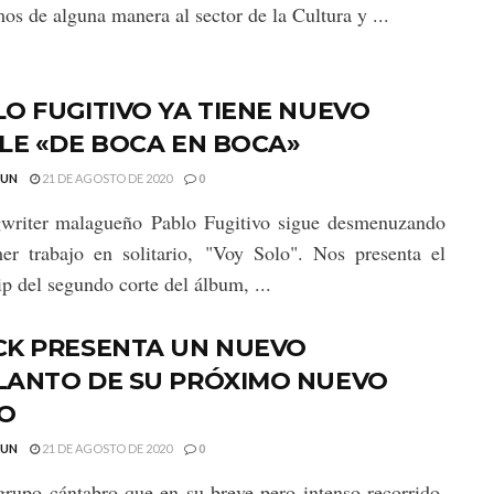
os de alguna manera al sector de la Cultura y ...
O FUGITIVO YA TIENE NUEVO
LE «DE BOCA EN BOCA»
GUN
21 DE AGOSTO DE 2020
0
gwriter malagueño Pablo Fugitivo sigue desmenuzando
er trabajo en solitario, "Voy Solo". Nos presenta el
ip del segundo corte del álbum, ...
CK PRESENTA UN NUEVO
LANTO DE SU PRÓXIMO NUEVO
CO
GUN
21 DE AGOSTO DE 2020
0
grupo cántabro que en su breve pero intenso recorrido,