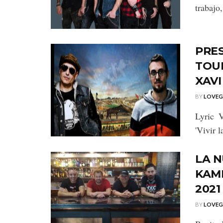
trabajo
PRES
TOU
XAVI
BY
LOVE
Lyric 
'Vivir 
LA 
KAM
2021
BY
LOVE