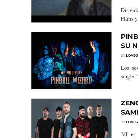
Dirigi
Films y
PIN
SU N
BY
LOVE
Los se
single 
ZEN
SAMP
BY
LOVE
'VI' es