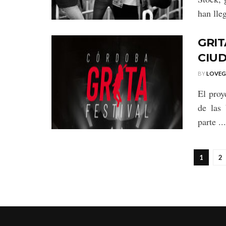
han lleg
GRIT
CIU
BY
LOVE
El proy
de las 
parte ...
1
2