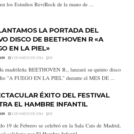
 en los Estudios ReviRock de la mano de ...
LANTAMOS LA PORTADA DEL
O DISCO DE BEETHOVEN R «A
O EN LA PIEL»
GUN
1 DE MARZO DE 2016
0
da madrileña BEETHOVEN R., lanzará su quinto disco
udio "A FUEGO EN LA PIEL" durante el MES DE ...
CTACULAR ÉXITO DEL FESTIVAL
RA EL HAMBRE INFANTIL
GUN
1 DE MARZO DE 2016
0
do 19 de Febrero se celebró en la Sala Cats de Madrid,
val solidario por El Hambre Infantil ...