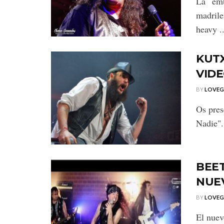
La emb
madril
heavy ..
KUT
VIDE
BY
LOVE
Os pres
Nadie". 
BEE
NUEV
BY
LOVE
El nuev