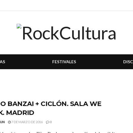
AS
FESTIVALES
DIS
O BANZAI + CICLÓN. SALA WE
K. MADRID
GUN
7 DE MARZO DE 2016
0