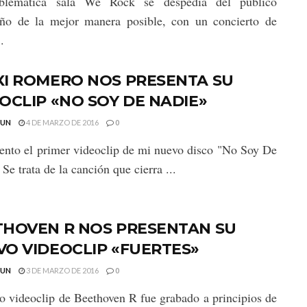
lemática sala We Rock se despedía del público
eño de la mejor manera posible, con un concierto de
.
XI ROMERO NOS PRESENTA SU
OCLIP «NO SOY DE NADIE»
GUN
4 DE MARZO DE 2016
0
ento el primer videoclip de mi nuevo disco "No Soy De
Se trata de la canción que cierra ...
THOVEN R NOS PRESENTAN SU
O VIDEOCLIP «FUERTES»
GUN
3 DE MARZO DE 2016
0
o videoclip de Beethoven R fue grabado a principios de