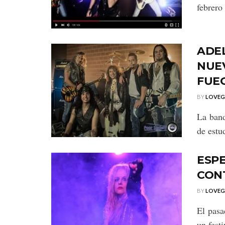
febrero
ADE
NUEV
FUEG
BY
LOVE
La ban
de est
ESPE
CONT
BY
LOVE
El pasa
un festi