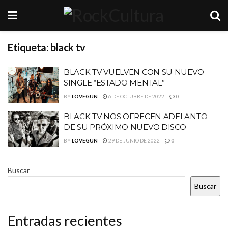
Etiqueta:
black tv
BLACK TV VUELVEN CON SU NUEVO
SINGLE “ESTADO MENTAL”
BY
LOVEGUN
6 DE OCTUBRE DE 2022
0
BLACK TV NOS OFRECEN ADELANTO
DE SU PRÓXIMO NUEVO DISCO
BY
LOVEGUN
29 DE JUNIO DE 2022
0
Buscar
Buscar
Entradas recientes