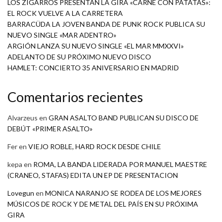
LOS ZIGARROS PRESENTAN LA GIRA «CARNE CON PATATAS»:
EL ROCK VUELVE A LA CARRETERA
BARRACÜDA LA JOVEN BANDA DE PUNK ROCK PUBLICA SU
NUEVO SINGLE «MAR ADENTRO»
ARGIÓN LANZA SU NUEVO SINGLE «EL MAR MMXXVI»
ADELANTO DE SU PRÓXIMO NUEVO DISCO
HAMLET: CONCIERTO 35 ANIVERSARIO EN MADRID
Comentarios recientes
Alvarzeus
en
GRAN ASALTO BAND PUBLICAN SU DISCO DE
DEBÚT «PRIMER ASALTO»
Fer
en
VIEJO ROBLE, HARD ROCK DESDE CHILE
kepa
en
ROMA, LA BANDA LIDERADA POR MANUEL MAESTRE
(CRANEO, STAFAS) EDITA UN EP DE PRESENTACION
Lovegun
en
MONICA NARANJO SE RODEA DE LOS MEJORES
MÚSICOS DE ROCK Y DE METAL DEL PAÍS EN SU PRÓXIMA
GIRA