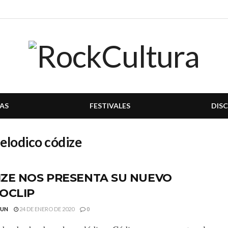
AS
FESTIVALES
DIS
elodico códize
IZE NOS PRESENTA SU NUEVO
OCLIP
GUN
24 DE ENERO DE 2020
0