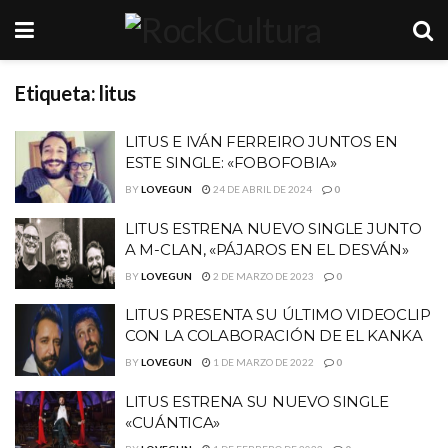
Etiqueta:
litus
LITUS E IVÁN FERREIRO JUNTOS EN
ESTE SINGLE: «FOBOFOBIA»
BY
LOVEGUN
24 DE ABRIL DE 2024
0
LITUS ESTRENA NUEVO SINGLE JUNTO
A M-CLAN, «PÁJAROS EN EL DESVÁN»
BY
LOVEGUN
2 DE MARZO DE 2023
0
LITUS PRESENTA SU ÚLTIMO VIDEOCLIP
CON LA COLABORACIÓN DE EL KANKA
BY
LOVEGUN
1 DE MARZO DE 2022
0
LITUS ESTRENA SU NUEVO SINGLE
«CUÁNTICA»