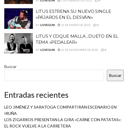
BY
LOVEGUN
1 DE FEBRERO DE 2022
0
LITUS ESTRENA SU NUEVO SINGLE
«PÁJAROS EN EL DESVÁN»
BY
LOVEGUN
12 DE ENERO DE 2022
0
LITUS Y COQUE MALLA , DUETO EN EL
TEMA «PEDALEAR»
BY
LOVEGUN
26 DE NOVIEMBRE DE 2020
0
Buscar
Buscar
Entradas recientes
LEO JIMÉNEZ Y SARATOGA COMPARTIRÁN ESCENARIO EN
IRUÑA
LOS ZIGARROS PRESENTAN LA GIRA «CARNE CON PATATAS»:
EL ROCK VUELVE A LA CARRETERA