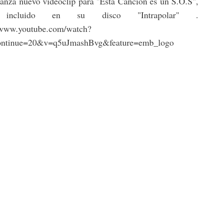
anza nuevo videoclip para "Esta Canción es un S.O.S",
 incluido en su disco "Intrapolar" .
//www.youtube.com/watch?
ontinue=20&v=q5uJmashBvg&feature=emb_logo