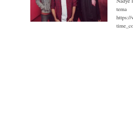
Nadye l
tema
https:
time_c