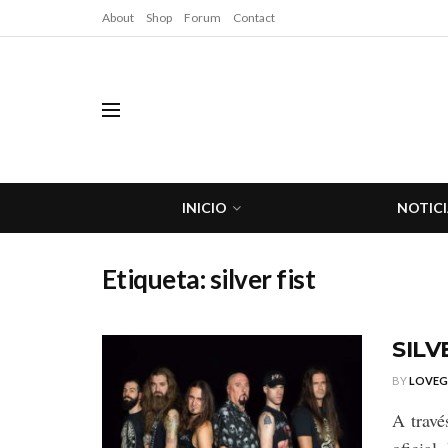
About
Shop
Forum
Contact
INICIO
NOTICI
Etiqueta:
silver fist
SILV
BY
LOVE
A travé