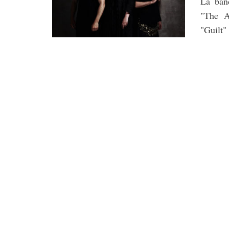
La ban
"The A
"Guilt"