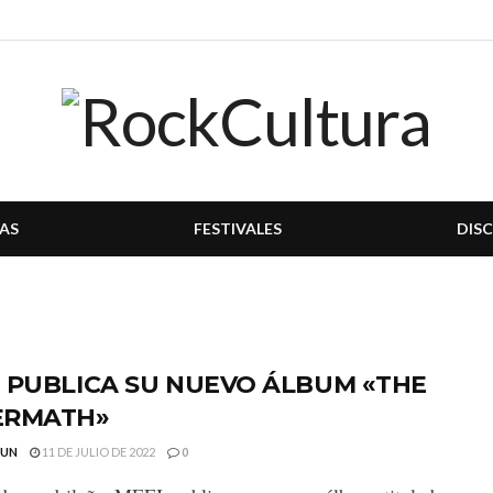
AS
FESTIVALES
DIS
 PUBLICA SU NUEVO ÁLBUM «THE
ERMATH»
GUN
11 DE JULIO DE 2022
0