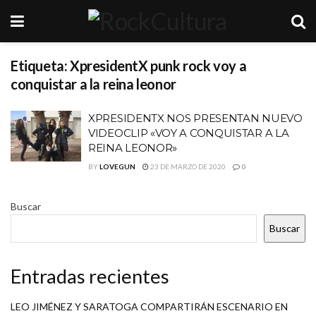
Etiqueta:
XpresidentX punk rock voy a
conquistar a la reina leonor
XPRESIDENTX NOS PRESENTAN NUEVO
VIDEOCLIP «VOY A CONQUISTAR A LA
REINA LEONOR»
BY
LOVEGUN
23 DE MARZO DE 2020
0
Buscar
Buscar
Entradas recientes
LEO JIMÉNEZ Y SARATOGA COMPARTIRÁN ESCENARIO EN