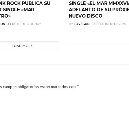
NK ROCK PUBLICA SU
SINGLE «EL MAR MMXXVI
 SINGLE «MAR
ADELANTO DE SU PRÓX
TRO»
NUEVO DISCO
GUN
18 DE JULIO DE 2026
BY
LOVEGUN
18 DE JULIO DE 2026
LOAD MORE
*
s campos obligatorios están marcados con