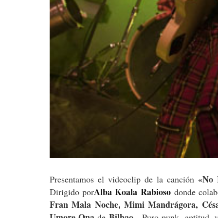
«No 
Presentamos el videoclip de la canción
Alba Koala Rabioso
Dirigido por
donde cola
Fran Mala Noche, Mimi Mandrágora, Césa
Umore Ona
Bilbao
de
. Puro punk, aptitud, 