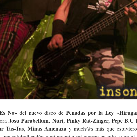
Es No»
Penadas por la Ley
«Hiruga
del nuevo disco de
Josu Parabellum, Nuri, Pinky Rat-Zinger, Pepe B.C
bora
r Tas-Tas, Minas Amenaza
y much@s más que estuviero
y una reivindicación contundente: mi cuerpo es mio, y en el