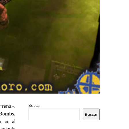
rrena»
.
Buscar
 Bombs,
Buscar
n en el
, mando