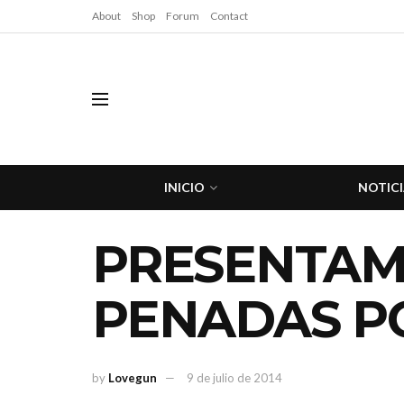
About
Shop
Forum
Contact
INICIO
NOTICI
PRESENTAMO
PENADAS PO
by
Lovegun
9 de julio de 2014