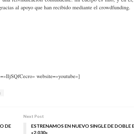
 gracias al apoyo que han recibido mediante el crowdfunding.
d=»IljSQfCecro» website=»youtube»]
k
Next Post
O DE
ESTRENAMOS EN NUEVO SINGLE DE DOBLE 
«2.030»