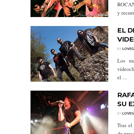
ROCANR
y recurr
EL D
VID
BY
LOVE
Los ma
videocl
el ...
RAF
SU E
BY
LOVE
Tras el
de pres