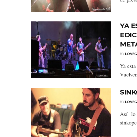
YA E
EDIC
MET
BY
LOVE
Ya esta
Vuelven
SINK
BY
LOVE
Así lo
sinkope