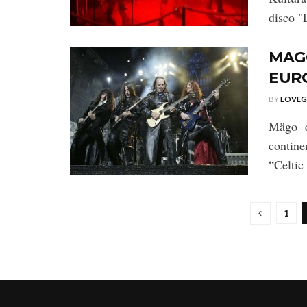
disco "
MAGÖ
EUR
BY
LOVE
Mägo d
contine
“Celtic
1