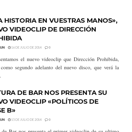
 HISTORIA EN VUESTRAS MANOS»,
O VIDEOCLIP DE DIRECCIÓN
HIBIDA
GUN
16 DE JULIO DE 2014
0
entamos el nuevo videoclip que Dirección Prohibida,
 como segundo adelanto del nuevo disco, que verá la
.
URA DE BAR NOS PRESENTA SU
O VIDEOCLIP «POLÍTICOS DE
E B»
GUN
15 DE JULIO DE 2014
0
 de Bar nos presenta el primer videoclip de su ultimo