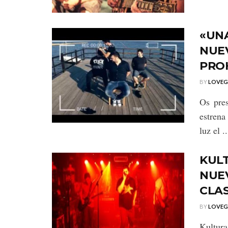
«UNA
NUEV
PRO
BY
LOVE
Os pres
estrena
luz el ..
KULT
NUEV
CLAS
BY
LOVE
Kultura