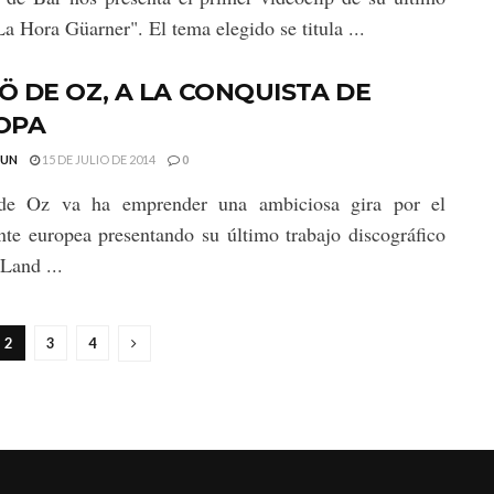
La Hora Güarner". El tema elegido se titula ...
 DE OZ, A LA CONQUISTA DE
OPA
GUN
15 DE JULIO DE 2014
0
e Oz va ha emprender una ambiciosa gira por el
nte europea presentando su último trabajo discográfico
 Land ...
2
3
4