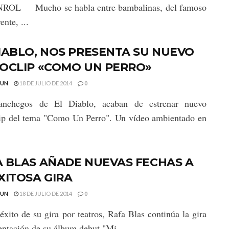
OL Mucho se habla entre bambalinas, del famoso
ente, ...
IABLO, NOS PRESENTA SU NUEVO
EOCLIP «COMO UN PERRO»
GUN
18 DE JULIO DE 2014
0
nchegos de El Diablo, acaban de estrenar nuevo
ip del tema "Como Un Perro". Un vídeo ambientado en
A BLAS AÑADE NUEVAS FECHAS A
XITOSA GIRA
GUN
18 DE JULIO DE 2014
0
 éxito de su gira por teatros, Rafa Blas continúa la gira
entación de su álbum debut "Mi ...