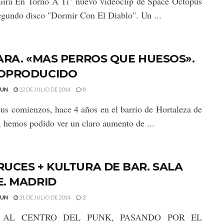
ira En Torno A Ti" nuevo videoclip de Space Octopus
egundo disco "Dormir Con El Diablo". Un ...
ARA. «MAS PERROS QUE HUESOS».
OPRODUCIDO
GUN
22 DE JULIO DE 2014
0
us comienzos, hace 4 años en el barrio de Hortaleza de
 hemos podido ver un claro aumento de ...
UCES + KULTURA DE BAR. SALA
E. MADRID
GUN
21 DE JULIO DE 2014
2
E AL CENTRO DEL PUNK, PASANDO POR EL