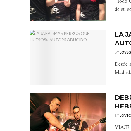
"Todo G
de su s
LA J
AUT
BY
LOVE
Desde s
Madrid,
DEBR
HEB
BY
LOVE
VIAJ