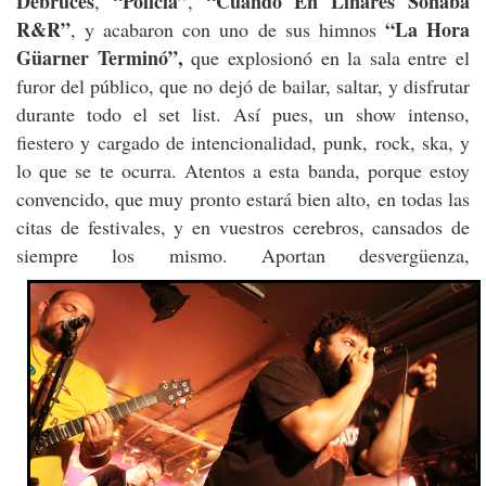
Debruces
“Policía”
“Cuando En Linares Sonaba
,
,
R&R”
“La Hora
, y acabaron con uno de sus himnos
Güarner Terminó”,
que explosionó en la sala entre el
furor del público, que no dejó de bailar, saltar, y disfrutar
durante todo el set list. Así pues, un show intenso,
fiestero y cargado de intencionalidad, punk, rock, ska, y
lo que se te ocurra. Atentos a esta banda, porque estoy
convencido, que muy pronto estará bien alto, en todas las
citas de festivales, y en vuestros cerebros, cansados de
siempre los mismo. Aportan desvergüenza,