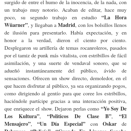
surgido de entre el humo de la inocencia, de la nada, con
un trabajo muy notorio. Acaban de editar, hace muy
“La Hora
poco, su segundo trabajo en estudio
Wüarner”
Madrid
, y llegaban a
, con los bolsillos llenos
de ilusión para presentarlo. Había expectación, y en
honor a la verdad, dieron el ciento por ciento.
Desplegaron su artillería de temas rocanroleros, pasados
por el tamiz de punk más vitalista, con estribillos de fácil
asimilación, y una suerte de vendaval sonoro, que se
adueñó instantáneamente del público, ávido de
sensaciones. Ofrecen un show directo, demoledor, en el
que hacen disfrutar al público, ya sea organizando pogos,
como dirigiendo al gentío para que coree los estribillos,
haciéndole partícipe gracias a una interacción positiva,
“Yo Soy De
que enriquece el show. Dejaron perlas como
Los Kultura”
“Politicos De Clase B”
“El
,
,
Mensajero”
“Un Día Especial”
Oskar
,
con
de