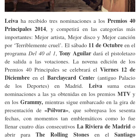
Leiva
Premios 40
ha recibido tres nominaciones a los
Principales 2014
, y competirá en las categorías más
importantes: Mejor artista, Mejor disco y Mejor canción
11 de Octubre
por ‘Terriblemente cruel’. El sábado
en el
Tony Aguilar
programa
Del 40 al 1
,
dará el pistoletazo
de salida a las votaciones. La novena edición de los
Viernes 12 de
Premios 40 Principales se celebrará el
Diciembre
Barclaycard Cente
en el
r (antiguo Palacio
Leiva
de los Deportes) en Madrid.
suma estas
MTV
nominaciones a las ya obtenidas en los premios
y
Grammy,
en los
mientras sigue embarcado en la gira de
«Pólvora»
presentación de
, que sobrepasa los sesenta
fechas, con momentos tan emblemáticos como lo fue
La Riviera de Madrid
llenar cuatro días consecutivos
o
The Rolling Stones
Santiago
abrir para
en el