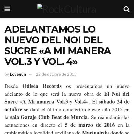
ADELANTAMOS LO
NUEVO DEL NOI DEL
SUCRE «A MI MANERA
VOL.3 Y VOL. 4»
by
Lovegun
22 de octubre de 2015
Odisea Records
Desde
os presentamos un nuevo
El Noi del
adelanto de lo que será la nueva obra de
Sucre «A Mi manera Vol.3 y Vol.4»
sábado 24 de
. El
octubre
se dará el último concierto de este año 2015 en
sala Garaje Club Beat de Murcia
la
. Se reanudarán las
5 de marzo de 2016
actuaciones en directo el
en la
Marinaleda
emblemática localidad sevillana de
donde se