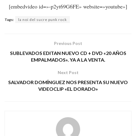
[embedvideo id=»-p2yt69G6FE» website=»youtube»]
Tags:
la noi del sucre punk rock
Previous Post
SUBLEVADOS EDITAN NUEVO CD + DVD «20 AÑOS
EMPALMADOS». YA A LA VENTA.
Next Post
SALVADOR DOMÍNGUEZ NOS PRESENTA SU NUEVO
VIDEOCLIP «EL DORADO»