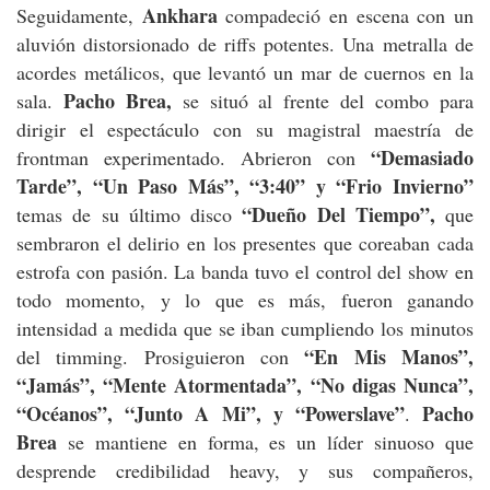
Ankhara
Seguidamente,
compadeció en escena con un
aluvión distorsionado de riffs potentes. Una metralla de
acordes metálicos, que levantó un mar de cuernos en la
Pacho Brea,
sala.
se situó al frente del combo para
dirigir el espectáculo con su magistral maestría de
“Demasiado
frontman experimentado. Abrieron con
Tarde”, “Un Paso Más”, “3:40” y “Frio Invierno”
“Dueño Del Tiempo”,
temas de su último disco
que
sembraron el delirio en los presentes que coreaban cada
estrofa con pasión. La banda tuvo el control del show en
todo momento, y lo que es más, fueron ganando
intensidad a medida que se iban cumpliendo los minutos
“En Mis Manos”,
del timming. Prosiguieron con
“Jamás”, “Mente Atormentada”, “No digas Nunca”,
“Océanos”, “Junto A Mi”, y “Powerslave”
Pacho
.
Brea
se mantiene en forma, es un líder sinuoso que
desprende credibilidad heavy, y sus compañeros,