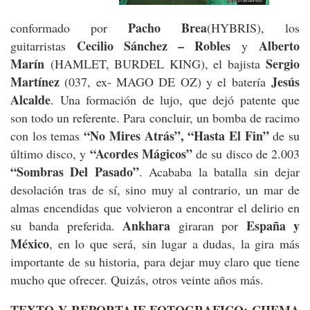
Pacho Brea
conformado por
(HYBRIS), los
Cecilio Sánchez – Robles
Alberto
guitarristas
y
Marín
Sergio
(HAMLET, BURDEL KING), el bajista
Martínez
Jesús
(037, ex- MAGO DE OZ) y el batería
Alcalde
. Una formación de lujo, que dejó patente que
son todo un referente. Para concluir, un bomba de racimo
“No Mires Atrás”, “Hasta El Fin”
con los temas
de su
“Acordes Mágicos”
último disco, y
de su disco de 2.003
“Sombras Del Pasado”
. Acababa la batalla sin dejar
desolación tras de sí, sino muy al contrario, un mar de
almas encendidas que volvieron a encontrar el delirio en
Ankhara
España
y
su banda preferida.
giraran por
México
, en lo que será, sin lugar a dudas, la gira más
importante de su historia, para dejar muy claro que tiene
mucho que ofrecer. Quizás, otros veinte años más.