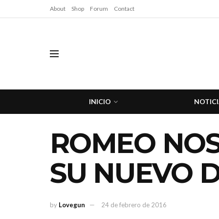
About
Shop
Forum
Contact
INICIO
NOTICI
ROMEO NOS
SU NUEVO DI
by
Lovegun
24 de febrero de 2016