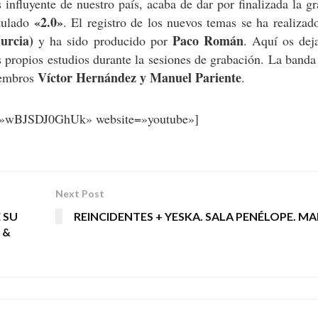
influyente de nuestro país, acaba de dar por finalizada la g
«2.0»
itulado
. El registro de los nuevos temas se ha realizad
urcia)
Paco Román
y ha sido producido por
. Aquí os dej
 propios estudios durante la sesiones de grabación. La banda
Víctor Hernández y Manuel Pariente
iembros
.
=»wBJSDJ0GhUk» website=»youtube»]
Next Post
 SU
REINCIDENTES + YESKA. SALA PENÉLOPE. M
 &