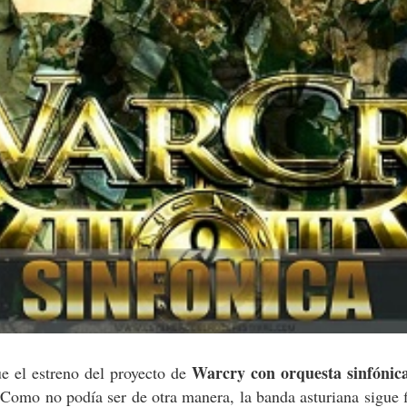
Warcry con orquesta sinfónic
e el estreno del proyecto de
 Como no podía ser de otra manera, la banda asturiana sigue f