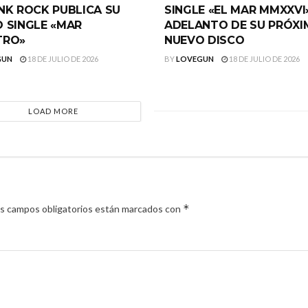
NK ROCK PUBLICA SU
SINGLE «EL MAR MMXXVI
 SINGLE «MAR
ADELANTO DE SU PRÓX
TRO»
NUEVO DISCO
GUN
18 DE JULIO DE 2026
BY
LOVEGUN
18 DE JULIO DE 2026
LOAD MORE
*
s campos obligatorios están marcados con