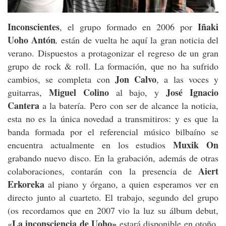
Inconscientes
Iñaki
, el grupo formado en 2006 por
Uoho Antón
,
están de vuelta he aquí la gran noticia del
verano. Dispuestos a protagonizar el regreso de un gran
grupo de rock & roll. La formación, que no ha sufrido
Jon Calvo
cambios, se completa con
, a las voces y
Miguel Colino
José Ignacio
guitarras,
al bajo, y
Cantera
a la batería. Pero con ser de alcance la noticia,
esta no es la única novedad a transmitiros: y es que la
banda formada por el referencial músico bilbaíno se
Muxik On
encuentra actualmente en los estudios
grabando nuevo disco. En la grabación, además de otras
Aiert
colaboraciones, contarán con la presencia de
Erkoreka
al piano y órgano, a quien esperamos ver en
directo junto al cuarteto. El trabajo, segundo del grupo
(os recordamos que en 2007 vio la luz su álbum debut,
La inconsciencia de Uoho»
«
estará disponible en otoño,