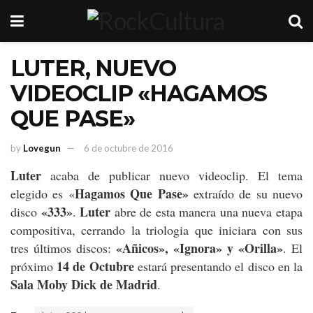
LUTER, NUEVO
VIDEOCLIP «HAGAMOS
QUE PASE»
by
Lovegun
6 de octubre de 2016
Luter
acaba de publicar nuevo videoclip. El tema
Hagamos Que Pase»
elegido es «
extraído de su nuevo
«333»
Luter
disco
.
abre de esta manera una nueva etapa
compositiva, cerrando la triologia que iniciara con sus
«Añicos», «Ignora» y «Orilla»
tres últimos discos:
. El
14 de Octubre
próximo
estará presentando el disco en la
Sala Moby Dick de Madrid
.