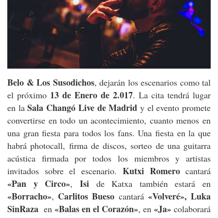
Belo & Los Susodichos
, dejarán los escenarios como tal
13 de Enero de 2.017
el próximo
. La cita tendrá lugar
Sala Changó Live de Madrid
en la
y el evento promete
convertirse en todo un acontecimiento, cuanto menos en
una gran fiesta para todos los fans. Una fiesta en la que
habrá photocall, firma de discos, sorteo de una guitarra
acústica firmada por todos los miembros y artistas
Kutxi Romero
invitados sobre el escenario.
cantará
«Pan y Circo»
Isi
,
de Katxa también estará en
«Borracho»
Carlitos Bueso
«Volveré», Luka
,
cantará
SinRaza
«Balas en el Corazón»
«Ja»
en
, en
colaborará