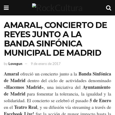
AMARAL, CONCIERTO DE
REYES JUNTO A LA
BANDA SINFÓNICA
MUNICIPAL DE MADRID
by
Lovegun
9 de enero de 2017
Amaral
Banda Sinfónica
ofreció un concierto junto a la
de Madrid
dentro del ciclo de actividades denominado
«Hacemos Madrid»
Ayuntamiento
, una iniciativa del
de Madrid
para fomentar la tolerancia, la igualdad y la
5 de Enero
solidaridad. El concierto se celebró el pasado
Teatro Real
en el
, y su difusión vía streaming a través de
Facebook Live!
fue la acción de mayor impacto hasta la