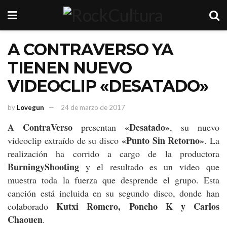
A CONTRAVERSO YA
TIENEN NUEVO
VIDEOCLIP «DESATADO»
by
Lovegun
24 de marzo de 2017
A ContraVerso
«Desatado»
presentan
, su nuevo
«Punto Sin Retorno»
videoclip extraído de su disco
. La
realización ha corrido a cargo de la productora
BurningyShooting
y el resultado es un video que
muestra toda la fuerza que desprende el grupo. Esta
canción está incluida en su segundo disco, donde han
Kutxi Romero, Poncho K y Carlos
colaborado
Chaouen
.