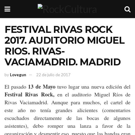
FESTIVAL RIVAS ROCK
2017. AUDITORIO MIGUEL
RIOS. RIVAS-
VACIAMADRID. MADRID
by
Lovegun
22 de julio de 2017
13 de Mayo
El pasado
tuvo lugar una nueva edición del
Festival Rivas Rock,
en el auditorio Miguel Ríos de
Rivas Vaciamadrid. Aunque para muchos, el cartel de
este año no tenía grandes alicientes (comentarios
escuchados directamente de las bocas de algunos
asistentes), debo romper una lanza a favor de la
organización y desmentir eso, puesto que las bandas eran