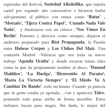
Soziedad Alkohólika
esperadas del festival,
, que repetía
cartel por segundo año consecutivo e hicieron bailar
‘Ratas’ ,
salvajemente al público con temas como
‘Motxalo’, ‘Tijera Contra Papel’, ‘Cuando Nada Vale
Nada’
‘Nos Vimos En
, y finalizaron con un clásico ,
Berlín’
. Potentes y directos como siempre, dejaron el
Riot Propaganda
auditorio preparado para
, la Fusión
Habeas Corpus
Los Chikos Del Maíz
entre
y
. Una
conexión Madrid –Valencia que nos traía su nuevo
‘Agenda Oculta’
trabajo
y donde tocaron temas tales
‘Danzad
como la que da propiamente nombre al disco,
Malditos’, ‘La Huelga’, ‘Bienvenido Al Paraíso’,
‘Hasta La Victoria Siempre’ y ‘El Miedo Va A
Cambiar De Bando’
, todo un himno. Cuando ya parecía
Talco
que la gente estaba ya agotada….van y aparecen
,
poniendo todo patas arriba de forma increíble. Estos
italianos hacen pura magia. Sin duda, lo mejor del