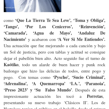
‘Que La Tierra Te Sea Leve’, ‘Toma y Obliga’,
como
‘Tango’, ‘Por Los Ceniceros’, ‘Reinvención’,
‘Camarada’, ‘Agua de Mayo’, ‘Andaluz De
Nacimiento’
‘A Ver Si Me Entiendes’.
y acabaron con
Una actuación que fue mejorando a cada canción y bajo
un Sol de justicia, pero con tablas y actitud se consigue
dejar el pabellón bien alto. Acto seguido fue el turno de
Kaótiko
, todo un alarde de buen hacer y punk rock
bailongo que hizo las delicias de todos, entre pogo y
‘Pyscho’, ‘Sucio Criminal’,
pogo. Con temas como
‘Adrenalina’, ‘A Quemarropa’ ‘I.A.’, ‘Paranoia’,
‘Preso 2023’ y ‘Su Falso Mundo’
. Después de esta
Porretas
impresionante actuación les tocó a
,
presentando su nuevo trabajo ‘Clásicos II’. Los de
Hortaleza tenían al público en el bolsillo desde el primer