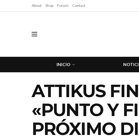
About
Shop
Forum
Contact
INICIO
NOTICI
ATTIKUS FI
«PUNTO Y F
PRÓXIMO DI