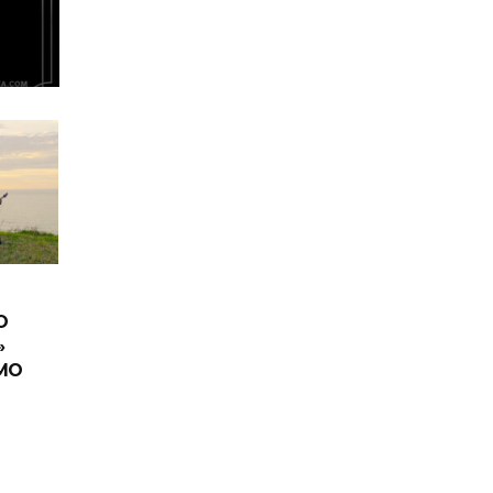
O
»
IMO