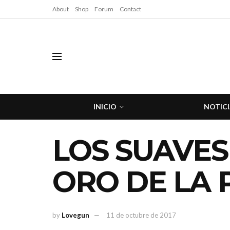
About
Shop
Forum
Contact
INICIO
NOTICI
LOS SUAVES
ORO DE LA 
by
Lovegun
11 de octubre de 2017