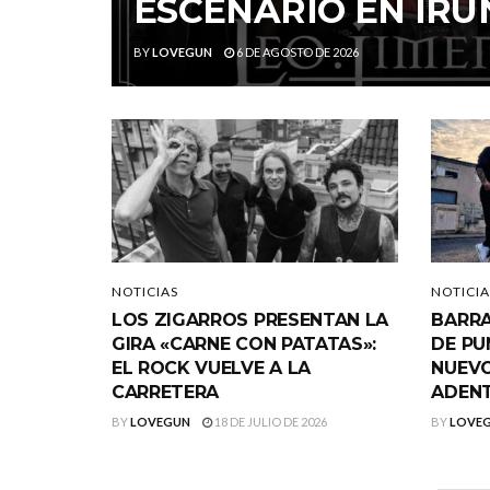
ESCENARIO EN IRU
BY
LOVEGUN
6 DE AGOSTO DE 2026
NOTICIAS
NOTICIA
LOS ZIGARROS PRESENTAN LA
BARRA
GIRA «CARNE CON PATATAS»:
DE PU
EL ROCK VUELVE A LA
NUEVO
CARRETERA
ADEN
BY
LOVEGUN
18 DE JULIO DE 2026
BY
LOVE