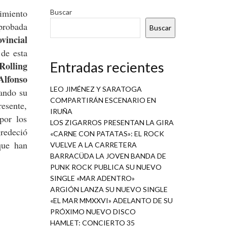
imiento
Buscar
aprobada
Buscar
vincial
 de esta
Entradas recientes
Rolling
Alfonso
LEO JIMÉNEZ Y SARATOGA
ando su
COMPARTIRÁN ESCENARIO EN
esente,
IRUÑA
por los
LOS ZIGARROS PRESENTAN LA GIRA
redeció
«CARNE CON PATATAS»: EL ROCK
que han
VUELVE A LA CARRETERA
BARRACÜDA LA JOVEN BANDA DE
PUNK ROCK PUBLICA SU NUEVO
SINGLE «MAR ADENTRO»
ARGIÓN LANZA SU NUEVO SINGLE
«EL MAR MMXXVI» ADELANTO DE SU
PRÓXIMO NUEVO DISCO
HAMLET: CONCIERTO 35