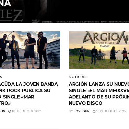
ÑA
S
NOTICIAS
CÜDA LA JOVEN BANDA
ARGIÓN LANZA SU NUEV
NK ROCK PUBLICA SU
SINGLE «EL MAR MMXXVI
 SINGLE «MAR
ADELANTO DE SU PRÓX
TRO»
NUEVO DISCO
GUN
18 DE JULIO DE 2026
BY
LOVEGUN
18 DE JULIO DE 2026