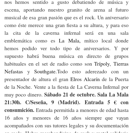
nos hemos sentido a gusto debatiendo de música y
escena, aportando nuestro granito de arena al futuro
musical de esa gran pasión que es el rock. Un aniversario
como éste merece una gran fiesta a su altura, y para eso
la cita de la caverna infernal será en una sala
emblemática como es
La Mala,
mítico local donde
hemos podido ver todo tipo de aniversarios. Y por
supuesto habrá buena música en directo de grupos
habituales en el set de radio como son
Trípoly
,
Tierras
Nefastas
y
Southgate.
Todo esto aderezado con un
presentador de altura el gran
Elros Alcarín
de la Puerta
de la Noche. Vente a la fiesta de La Caverna Infernal por
Sábado 21 de octubre. Sala La Mala
muy poco dinero.
21:30h. C/Seseña, 9 (Madrid). Entrada 5 € con
consumición.
Entrada permitida a menores de edad hasta
16 años y menores de 16 años siempre que vayan
acompañados con sus tutores legales y su documentación
en regla. Habra merchandising de rock y metal solidario