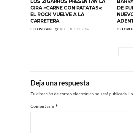
LOS ZIGARROS PRESENTAN LA
BARRA
GIRA «CARNE CON PATATAS»:
DE PU
EL ROCK VUELVE A LA
NUEVO
CARRETERA
ADEN
BY
LOVEGUN
18 DE JULIO DE 2026
BY
LOVE
Deja una respuesta
Tu dirección de correo electrónico no será publicada.
Lo
*
Comentario