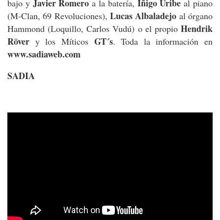
Javier Romero
Iñigo Uribe
bajo y
a la batería,
al piano
Lucas Albaladejo
(M-Clan, 69 Revoluciones),
al órgano
Hendrik
Hammond (Loquillo, Carlos Vudú) o el propio
Röver
GT´s
y los Míticos
. Toda la información en
www.sadiaweb.com
SADIA