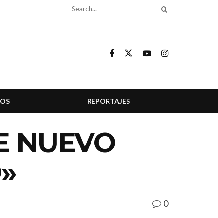
COS
REPORTAJES
E NUEVO
»
0