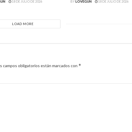
GUN
18 DE JULIO DE 2026
BY
LOVEGUN
18 DE JULIO DE 2026
LOAD MORE
*
s campos obligatorios están marcados con