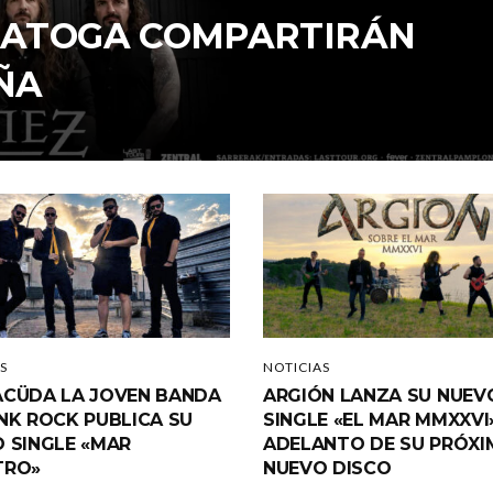
ARATOGA COMPARTIRÁN
ÑA
S
NOTICIAS
CÜDA LA JOVEN BANDA
ARGIÓN LANZA SU NUEV
NK ROCK PUBLICA SU
SINGLE «EL MAR MMXXVI
 SINGLE «MAR
ADELANTO DE SU PRÓX
TRO»
NUEVO DISCO