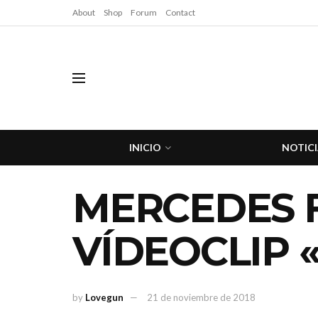
About
Shop
Forum
Contact
INICIO
NOTICI
MERCEDES F
VÍDEOCLIP 
by
Lovegun
21 de noviembre de 2018