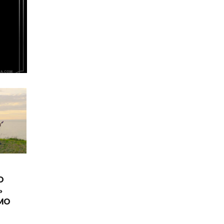
O
»
IMO