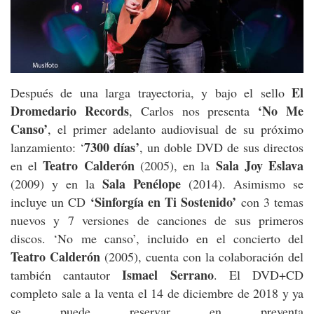
El
Después de una larga trayectoria, y bajo el sello
Dromedario Records
‘No Me
, Carlos nos presenta
Canso’
, el primer adelanto audiovisual de su próximo
7300 días’
lanzamiento: ‘
, un doble DVD de sus directos
Teatro Calderón
Sala Joy Eslava
en el
(2005), en la
Sala Penélope
(2009) y en la
(2014). Asimismo se
‘Sinforgía en Ti Sostenido’
incluye un CD
con 3 temas
nuevos y 7 versiones de canciones de sus primeros
discos. ‘No me canso’, incluido en el concierto del
Teatro Calderón
(2005), cuenta con la colaboración del
Ismael Serrano
también cantautor
. El DVD+CD
completo sale a la venta el 14 de diciembre de 2018 y ya
se puede reservar en preventa