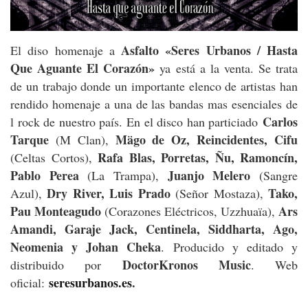
Asfalto «Seres Urbanos / Hasta
El diso homenaje a
Que Aguante El Corazón»
ya está a la venta. Se trata
de un trabajo donde un importante elenco de artistas han
rendido homenaje a una de las bandas mas esenciales de
Carlos
l rock de nuestro país. En el disco
han particiado
Tarque
Mägo de Oz, Reincidentes, Cifu
(M Clan),
Rafa Blas, Porretas, Ñu, Ramoncín,
(Celtas Cortos),
Pablo Perea
Juanjo Melero
(La Trampa),
(Sangre
Dry River, Luis Prado
Tako,
Azul),
(Señor Mostaza),
Pau Monteagudo
Ars
(Corazones Eléctricos, Uzzhuaïa),
Amandi, Garaje Jack, Centinela, Siddharta, Ago,
Neomenia y Johan Cheka
.
P
roducido y editado y
DoctorKronos Music
distribuido por
. Web
seresurbanos.es
.
oficial: