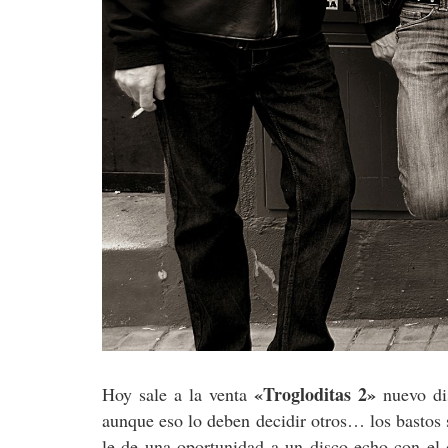
«Trogloditas 2»
Hoy sale a la venta
nuevo di
aunque eso lo deben decidir otros… los bastos s
le de una oportunidad a un disco echo con el