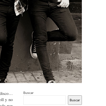
 disco…
Buscar
oll y no
Buscar
ada por