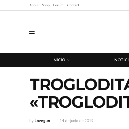
About
Shop
Forum
Contact
INICIO
NOTICI
TROGLODITA
«TROGLODIT
by
Lovegun
14 de junio de 2019