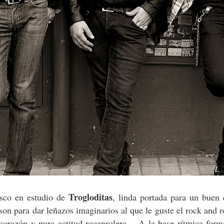
Trogloditas
sco en estudio de
, linda portada para un buen
on para dar leñazos imaginarios al que le guste el rock and r
 corazón y pura actitud rocanrolera… A la base rítmica form