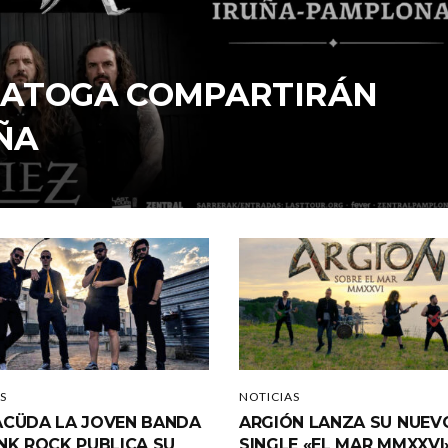
ARATOGA COMPARTIRÁN
ÑA
S
NOTICIAS
CÜDA LA JOVEN BANDA
ARGIÓN LANZA SU NUEV
NK ROCK PUBLICA SU
SINGLE «EL MAR MMXXVI