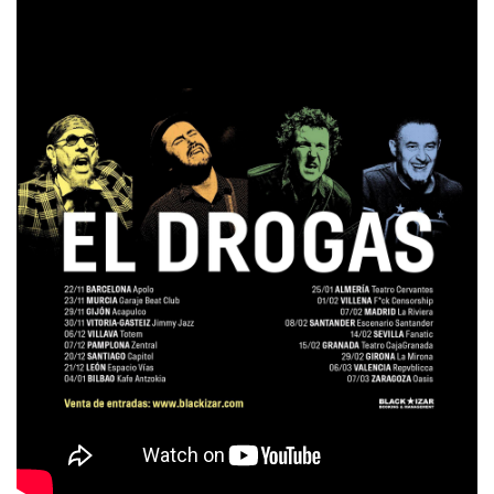
Barcelona
, las entradas ya están a la venta
en
www.blackizar.com
BLACK IZAR MANAGEMENT
Tags:
el drogas rock ya podemos irnos