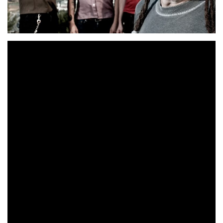
El Drogas
está de vuelta con nuevo trabajo discográfico
que verá la luz en octubre. Lo que hay preparado esta vez
supera cualquier expectativa, ya que son nada más y nada
menos que 42 nuevas canciones repartidas en un disco
quíntuple. Timbres diferentes y ambientaciones que
combinan a la perfección, con su banda cada vez más
ecléctica y con diferentes colaboraciones y productores
que enriquecen aún más el sonido de la obra completa.
Ya Podemos Irnos
«
» es su primer single y muestra una
composición de corte clásica y efectiva, ideal para una
primera toma de contacto.
La gira del nuevo trabajo cuenta con 18 fechas iniciales y
Sala Apolo de
empieza el 22 de noviembre en la