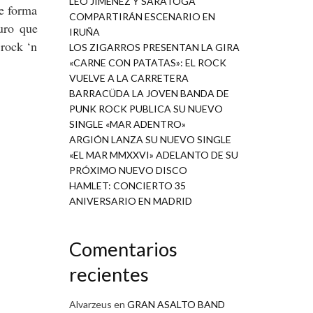
LEO JIMÉNEZ Y SARATOGA
de forma
COMPARTIRÁN ESCENARIO EN
uro que
IRUÑA
 rock ‘n
LOS ZIGARROS PRESENTAN LA GIRA
«CARNE CON PATATAS»: EL ROCK
VUELVE A LA CARRETERA
BARRACÜDA LA JOVEN BANDA DE
PUNK ROCK PUBLICA SU NUEVO
SINGLE «MAR ADENTRO»
ARGIÓN LANZA SU NUEVO SINGLE
«EL MAR MMXXVI» ADELANTO DE SU
PRÓXIMO NUEVO DISCO
HAMLET: CONCIERTO 35
ANIVERSARIO EN MADRID
Comentarios
recientes
Alvarzeus
en
GRAN ASALTO BAND