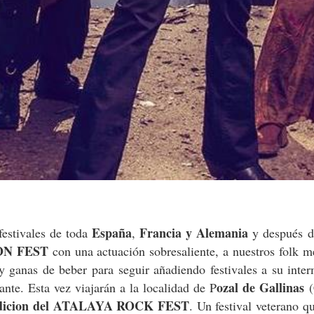
España
Francia y Alemania
festivales de toda
,
y después d
N FEST
con una actuación sobresaliente, a nuestros folk m
y ganas de beber para seguir añadiendo festivales a su inte
ozal de Gallinas
ante. Esta vez viajarán a la localidad de P
(
dicion del ATALAYA ROCK FEST
. Un festival veterano q