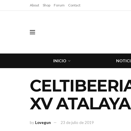
About
Shop
Forum
Contact
INICIO
NOTICI
CELTIBEERI
XV ATALAYA
by
Lovegun
23 de julio de 2019