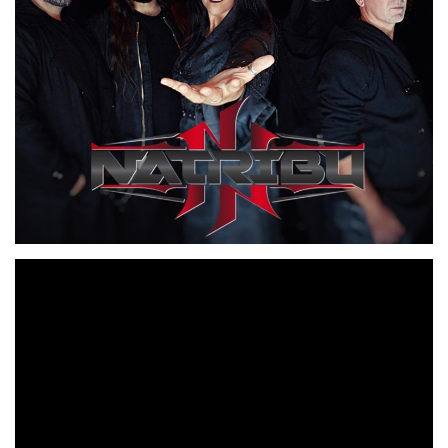
NATRIBU
están a punto de editar su nuevo disco, un
«Quimera».
interesante EP llamado
En esta noticia
informamos del mismo y estrenamos el primer single, y
videolyric, que la banda ha sacado a la luz como
presentación. Así, es un placer contaros ahora, de la
A New Labe
Rockstart
mano de
l
y
las novedades al
15 de Septiembre
respecto. De todos modos, el día