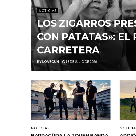
NOTICIAS
LOS ZIGARROS PRE
CON PATATAS»: EL
CARRETERA
BY
LOVEGUN
18 DE JULIO DE 2026
NOTICIAS
NOTICIA
BARRACÜDA LA JOVEN BANDA
ARGIÓ