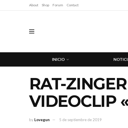
About
Shop
Forum
Contact
INICIO
NOTICI
RAT-ZINGER
VIDEOCLIP 
by
Lovegun
5 de septiembre de 2019