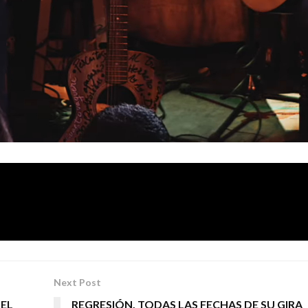
Sala El Sol de Madrid
«Un Resoplandor Dife
en la
, titulado
Next Post
UEL
REGRESIÓN, TODAS LAS FECHAS DE SU GIRA