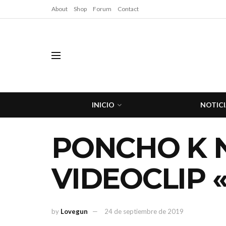
About
Shop
Forum
Contact
INICIO
NOTICI
PONCHO K 
VIDEOCLIP
by
Lovegun
24 de septiembre de 2019