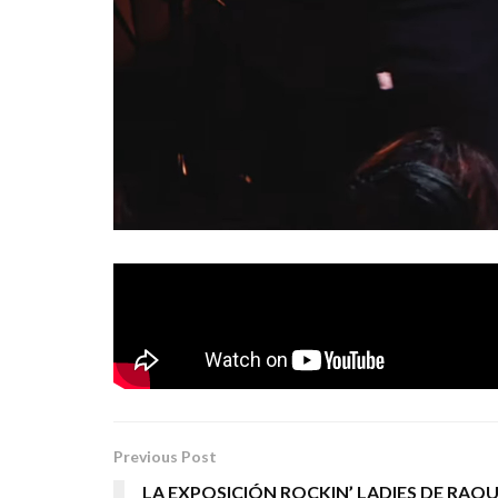
Nuevo sencillo de su disco grabado en directo 
«Duermes»
Ahora le toca el turno al tema
.
Tags:
poncho k duermes rock punk
Previous Post
LA EXPOSICIÓN ROCKIN’ LADIES DE RAQ