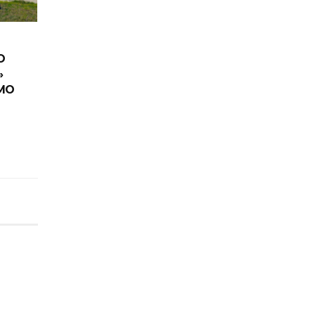
O
»
IMO