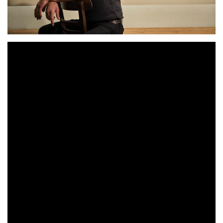
SEGUNDO SENCILLO EXTRAÍDO DE SU
PRÓXIMO DISCO “LAS PALABRAS VIVIDAS”. EL
NUEVO ÁLBUM DEL ARTISTA MADRILEÑO,
CREADO EN COLABORACIÓN CON LUIS
GARCÍA MONTERO, SALE A LA VENTA EL
PRÓXIMO 18 DE OCTUBRE.
“Bienvenida”
Quique González
es el nuevo single de
y
“Las
se trata del segundo adelanto de su próximo disco
Palabras Vividas”.
Como ya habíamos anunciado, este
es un álbum muy especial puesto que Quique ha
compuesto la música y
el poeta granadino Luis García
Montero ha escrito las letras de las canciones