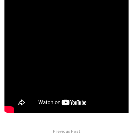
.
“Bienvenida”
expresamente para este disco
está
disponible en todas las plataformas digitales:
https://ffm.to/bienvenida
LO NUEVO DE QUIQUE GONZÁLEZ, «BIENVENIDA»
Alberto Lavín
El videoclip está escrito y dirigido por
,
Laura Sua
Javier
con ilustraciones de
y animación de
de Nieva
. El vídeo, que celebra el nacimiento de la hija
Quique González
de
, nos sumerge en un cuento
ilustrado lleno de aventuras y con múltiples guiños a
letras del artista madrileño.
XIRON COMUNICACIÓN
Tags:
Quique González
Previous Post